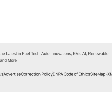
 the Latest in Fuel Tech, Auto Innovations, EVs, AI, Renewable
, and More
Us
Advertise
Correction Policy
DNPA Code of Ethics
SiteMap -X