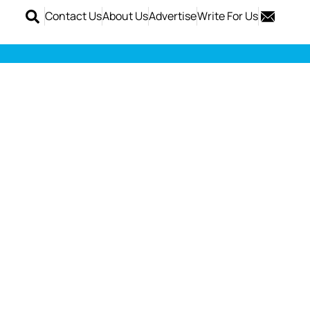
Contact Us
About Us
Advertise
Write For Us